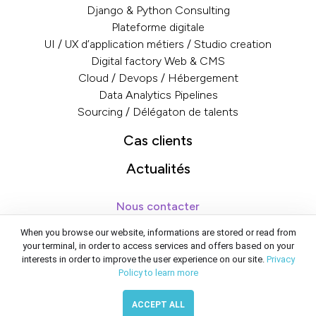
Django & Python Consulting
Plateforme digitale
UI / UX d’application métiers / Studio creation
Digital factory Web & CMS
Cloud / Devops / Hébergement
Data Analytics Pipelines
Sourcing / Délégaton de talents
Cas clients
Actualités
Nous contacter
contact@emencia.com
When you browse our website, informations are stored or read from
+33 1 47 20 23 01
your terminal, in order to access services and offers based on your
interests in order to improve the user experience on our site.
Privacy
117 rue de Charenton, 75012 Paris France
Policy to learn more
ACCEPT ALL