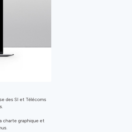
ise des SI et Télécoms
s.
sa charte graphique et
nus.