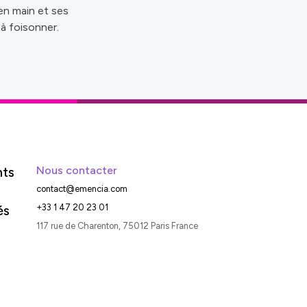
en main et ses
à foisonner.
nts
Nous contacter
contact@emencia.com
és
+33 1 47 20 23 01
117 rue de Charenton, 75012 Paris France