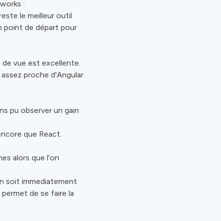
works :
ste le meilleur outil
n point de départ pour
 de vue est excellente.
, assez proche d'Angular
ns pu observer un gain
 encore que React.
es alors que l'on
l'on soit immediatement
permet de se faire la