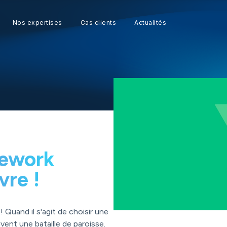
Nos expertises
Cas clients
Actualités
mework
vre !
 Quand il s'agit de choisir une
vent une bataille de paroisse.