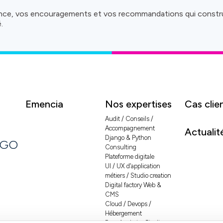
ance, vos encouragements et vos recommandations qui constru
.
Emencia
Nos expertises
Cas clie
Audit / Conseils /
Accompagnement
Actualit
Django & Python
NGO
Consulting
Plateforme digitale
UI / UX d’application
métiers / Studio creation
Digital factory Web &
CMS
Cloud / Devops /
Hébergement
Data Analytics Pipelines