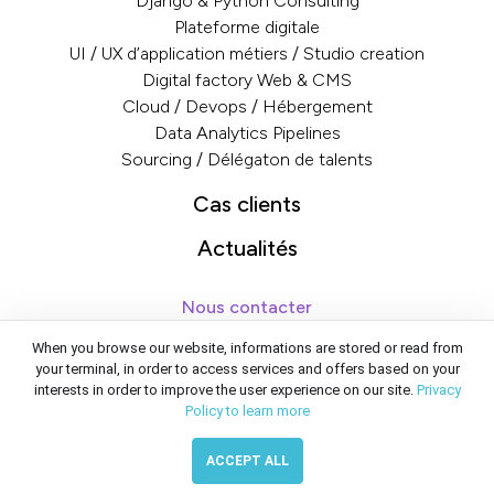
Django & Python Consulting
Plateforme digitale
UI / UX d’application métiers / Studio creation
Digital factory Web & CMS
Cloud / Devops / Hébergement
Data Analytics Pipelines
Sourcing / Délégaton de talents
Cas clients
Actualités
Nous contacter
contact@emencia.com
When you browse our website, informations are stored or read from
+33 1 47 20 23 01
your terminal, in order to access services and offers based on your
interests in order to improve the user experience on our site.
Privacy
117 rue de Charenton, 75012 Paris France
Policy to learn more
ACCEPT ALL
Mentions légales